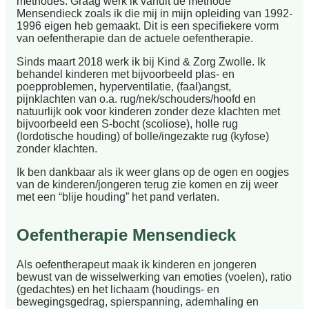
methodes. Graag werk ik vanuit de methode
Mensendieck zoals ik die mij in mijn opleiding van 1992-
1996 eigen heb gemaakt. Dit is een specifiekere vorm
van oefentherapie dan de actuele oefentherapie.
Sinds maart 2018 werk ik bij Kind & Zorg Zwolle. Ik
behandel kinderen met bijvoorbeeld plas- en
poepproblemen, hyperventilatie, (faal)angst,
pijnklachten van o.a. rug/nek/schouders/hoofd en
natuurlijk ook voor kinderen zonder deze klachten met
bijvoorbeeld een S-bocht (scoliose), holle rug
(lordotische houding) of bolle/ingezakte rug (kyfose)
zonder klachten.
Ik ben dankbaar als ik weer glans op de ogen en oogjes
van de kinderen/jongeren terug zie komen en zij weer
met een “blije houding” het pand verlaten.
Oefentherapie Mensendieck
Als oefentherapeut maak ik kinderen en jongeren
bewust van de wisselwerking van emoties (voelen), ratio
(gedachtes) en het lichaam (houdings- en
bewegingsgedrag, spierspanning, ademhaling en