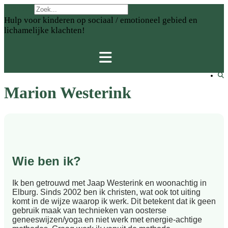
Doorgaan
Kind en Zorg Zwolle
naar
Hulp voor kinderen op sociaal / emotioneel gebied en
inhoud
lichamelijke klachten!
Marion Westerink
Wie ben ik?
Ik ben getrouwd met Jaap Westerink en woonachtig in
Elburg. Sinds 2002 ben ik christen, wat ook tot uiting
komt in de wijze waarop ik werk. Dit betekent dat ik geen
gebruik maak van technieken van oosterse
geneeswijzen/yoga en niet werk met energie-achtige